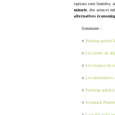
options sont limitées, s
minute
, des astuces m
alternatives économiq
Sommaire :
○
Parking gratuit 
○
Les zones de dép
○
Les risques du s
○
Les alternatives
○
Parkings particu
○
Aéropark Nantes
○
Conseils pour u