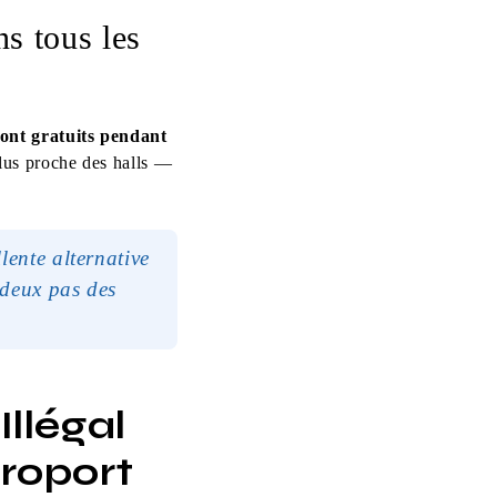
s tous les
sont gratuits pendant
lus proche des halls —
lente alternative
 deux pas des
llégal
roport