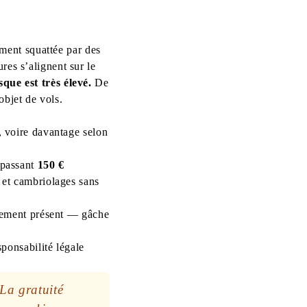
ement squattée par des
res s’alignent sur le
sque est très élevé.
De
objet de vols.
, voire davantage selon
épassant
150 €
 et cambriolages sans
plement présent — gâche
ponsabilité légale
La gratuité