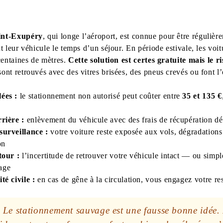
int-Exupéry
, qui longe l’aéroport, est connue pour être régulièr
t leur véhicule le temps d’un séjour. En période estivale, les voitu
centaines de mètres.
Cette solution est certes gratuite mais le ri
nt retrouvés avec des vitres brisées, des pneus crevés ou font l’
ées :
le stationnement non autorisé peut coûter entre
35 et 135 €
rière :
enlèvement du véhicule avec des frais de récupération d
surveillance :
votre voiture reste exposée aux vols, dégradations
on
tour :
l’incertitude de retrouver votre véhicule intact — ou sim
yage
té civile :
en cas de gêne à la circulation, vous engagez votre res
:
Le stationnement sauvage est une fausse bonne idée. 