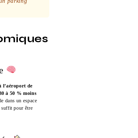
’un parking
nomiques
te
à l’aéroport de
30 à 50 % moins
ule dans un espace
suffit pour être